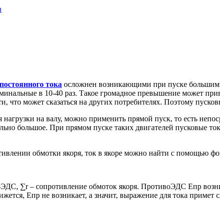
u
 постоянного тока
осложнен возникающими при пуске большими 
нальные в 10-40 раз. Такое громадное превышение может приве
, что может сказаться на других потребителях. Поэтому пусковы
 нагрузки на валу, можно применить прямой пуск, то есть непоср
ельно большое. При прямом пуске таких двигателей пусковые ток
тивлении обмотки якоря, ток в якоре можно найти с помощью ф
ЭДС, ∑r – сопротивление обмоток якоря. ПротивоЭДС Епр возни
движется, Епр не возникает, а значит, выражение для тока примет