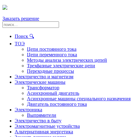
Заказать решение
Поиск 🔍
ТОЭ
Цепи постоянного тока
Цепи переменного тока
Методы анализа электрических цепей
Трехфазные электрические цепи
Переходные процессы
Электричество и магнетизм
Электрические машины
Трансформатор
Асинхронный двигатель
Асинхронные машины специального назначения
Двигатель постоянного тока
Электроника
Выпрямители
Электричество в быту
Электромагнитные устройства
Альтернативная энергетика