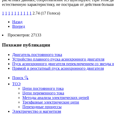
естественную характеристику, не пострадав от действия больш
1
1
1
1
1
1
1
1
1
1
2.74 (17 Голоса)
Назад
Вперед
Просмотров: 27133
Похожие публикации
Двигатель постоянного тока
Устройство плавного пуска асинхронного двигателя
Пуск асинхронного двигателя переключением со звезды 
Прямой и реостатный пуск асинхронного двигателя
Поиск 🔍
ТОЭ
Цепи постоянного тока
Цепи переменного тока
Методы анализа электрических цепей
Трехфазные электрические цепи
Переходные процессы
Электричество и магнетизм