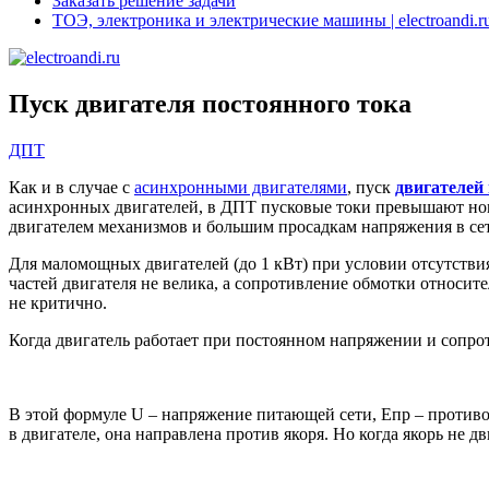
Заказать решение задачи
ТОЭ, электроника и электрические машины | electroandi.r
Пуск двигателя постоянного тока
ДПТ
Как и в случае с
асинхронными двигателями
, пуск
двигателей
асинхронных двигателей, в ДПТ пусковые токи превышают номи
двигателем механизмов и большим просадкам напряжения в сети
Для маломощных двигателей (до 1 кВт) при условии отсутствия
частей двигателя не велика, а сопротивление обмотки относит
не критично.
Когда двигатель работает при постоянном напряжении и сопро
В этой формуле U – напряжение питающей сети, Епр – противо
в двигателе, она направлена против якоря. Но когда якорь не 