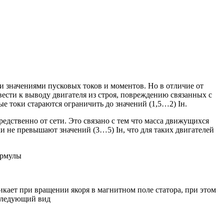
значениями пусковых токов и моментов. Но в отличие от
сти к выводу двигателя из строя, повреждению связанных с
е токи стараются ограничить до значений (1,5…2) Iн.
едственно от сети. Это связано с тем что масса движущихся
и не превышают значений (3…5) Iн, что для таких двигателей
ормулы
кает при вращении якоря в магнитном поле статора, при этом
 следующий вид