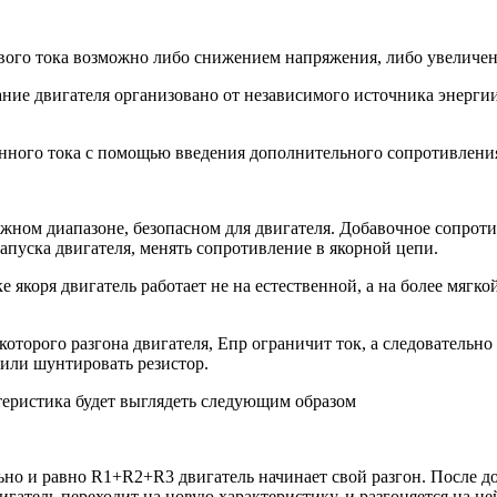
ового тока возможно либо снижением напряжения, либо увелич
ние двигателя организовано от независимого источника энергии
нного тока с помощью введения дополнительного сопротивления 
жном диапазоне, безопасном для двигателя. Добавочное сопротив
запуска двигателя, менять сопротивление в якорной цепи.
 якоря двигатель работает не на естественной, а на более мягко
которого разгона двигателя, Епр ограничит ток, а следовательн
 или шунтировать резистор.
ктеристика будет выглядеть следующим образом
ьно и равно R1+R2+R3 двигатель начинает свой разгон. После 
атель переходит на новую характеристику, и разгоняется на ней