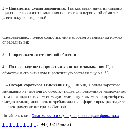
2 –
Параметры схемы замещения
. Так как ветви намагничивания
при опыте короткого замыкания нет, то ток в первичной обмотке,
равен току во вторичной.
Следовательно, полное сопротивление короткого замыкания можно
определить как
3
–
Сопротивления вторичной обмотки
4
–
Полное падение напряжения короткого замыкания U
в
k
обмотках и его активную и реактивную составляющую в %
5
–
Потери короткого замыкания P
. Так как, в опыте короткого
k
замыкания на первичную обмотку подается пониженное напряжение,
то магнитный поток имеет малую величину и им можно пренебречь.
Следовательно, мощность потребляемая трансформатором расходуется
на электрические потери в обмотках.
Читайте также -
Опыт холостого хода однофазного трансформатора
1
1
1
1
1
1
1
1
1
1
3.94 (102 Голоса)