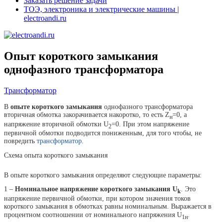
Заказать решение задачи
ТОЭ, электроника и электрические машины |
electroandi.ru
Опыт короткого замыкания
однофазного трансформатора
Трансформатор
В
опыте короткого замыкания
однофазного трансформатора
вторичная обмотка закорачивается накоротко, то есть Z
=0, а
н
напряжение вторичной обмотки U
=0. При этом напряжение
2
первичной обмотки подводится пониженным, для того чтобы, не
повредить
трансформатор
.
Схема опыта короткого замыкания
В опыте короткого замыкания определяют следующие параметры:
1 –
Номинальное напряжение короткого замыкания U
. Это
k
напряжение первичной обмотки, при котором значения токов
короткого замыкания в обмотках равны номинальным. Выражается в
процентном соотношении от номинального напряжения U
.
1н