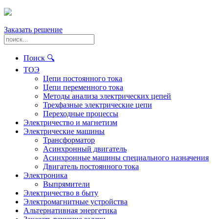
Заказать решение
Поиск 🔍
ТОЭ
Цепи постоянного тока
Цепи переменного тока
Методы анализа электрических цепей
Трехфазные электрические цепи
Переходные процессы
Электричество и магнетизм
Электрические машины
Трансформатор
Асинхронный двигатель
Асинхронные машины специального назначения
Двигатель постоянного тока
Электроника
Выпрямители
Электричество в быту
Электромагнитные устройства
Альтернативная энергетика