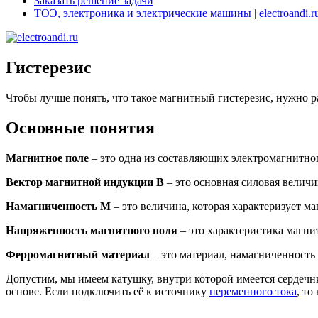
Заказать решение задачи
ТОЭ, электроника и электрические машины | electroandi.r
Гистерезис
Чтобы лучше понять, что такое магнитный гистерезис, нужно ра
Основные понятия
Магнитное поле
– это одна из составляющих электромагнитно
Вектор магнитной индукции B
– это основная силовая величи
Намагниченность M
– это величина, которая характеризует ма
Напряженность магнитного поля
– это характеристика магни
Ферромагнитный материал
– это материал, намагниченность
Допустим, мы имеем катушку, внутри которой имеется сердечни
основе. Если подключить её к источнику
переменного тока
, то