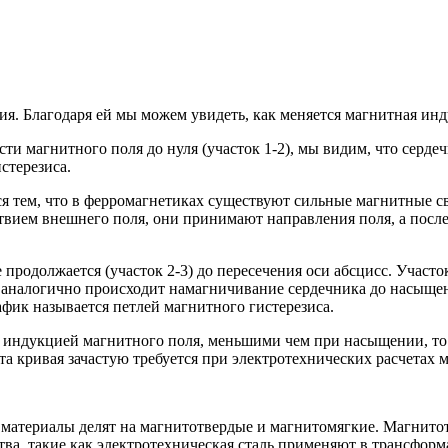
ия. Благодаря ей мы можем увидеть, как меняется магнитная ин
ти магнитного поля до нуля (участок 1-2), мы видим, что серд
стерезиса.
ся тем, что в ферромагнетиках существуют сильные магнитные с
ием внешнего поля, они принимают направления поля, а после 
продолжается (участок 2-3) до пересечения оси абсцисс. Участо
 аналогично происходит намагничивание сердечника до насыщени
афик называется петлей магнитного гистерезиса.
 индукцией магнитного поля, меньшими чем при насыщении, то
а кривая зачастую требуется при электротехнических расчетах 
 материалы делят на магнитотвердые и магнитомягкие. Магнит
а, такие как электротехническая сталь применяют в трансформ