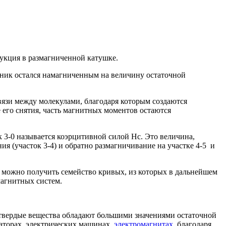
дукция в размагниченной катушке.
ечник остался намагниченным на величину остаточной
вязи между молекулами, благодаря которым создаются
его снятия, часть магнитных моментов остаются
к 3-0 называется коэрцитивной силой Hc. Это величина,
я (участок 3-4) и обратно размагничивание на участке 4-5 и
 можно получить семейство кривых, из которых в дальнейшем
магнитных систем.
отвердые вещества обладают большими значениями остаточной
аторах, электрических машинах ,
электромагнитах
, благодаря