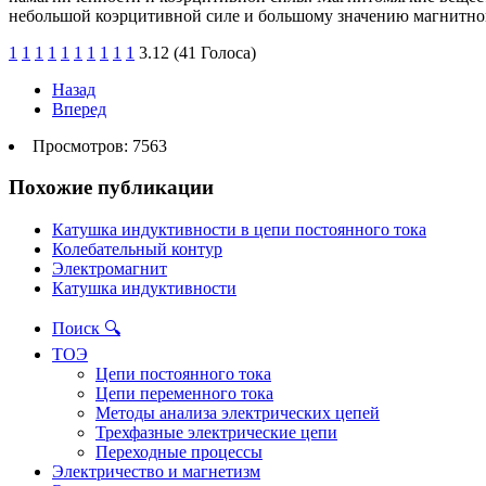
небольшой коэрцитивной силе и большому значению магнитно
1
1
1
1
1
1
1
1
1
1
3.12 (41 Голоса)
Назад
Вперед
Просмотров: 7563
Похожие публикации
Катушка индуктивности в цепи постоянного тока
Колебательный контур
Электромагнит
Катушка индуктивности
Поиск 🔍
ТОЭ
Цепи постоянного тока
Цепи переменного тока
Методы анализа электрических цепей
Трехфазные электрические цепи
Переходные процессы
Электричество и магнетизм