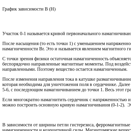
График зависимости B (H)
Участок 0-1 называется кривой первоначального намагничиван
После насыщения (то есть точки 1) с уменьшением напряженнос
намагниченности Br. Это и называется явлением магнитного ги
С точки зрения физики остаточная намагниченность объясняет
беспорядочно направленные магнитные моменты. Под воздейств
направленными. Поэтому вещество остается намагниченным.
После изменения направления тока в катушке размагничивание 
которая необходима для уничтожения поля в сердечнике. Далее
5-6, с последующим намагничиванием до точки 1. Весь этот гр
Если многократно намагнитить сердечник с напряженностью и
можно построить основную кривую намагничивания (0-1-2). Эт
В зависимости от ширины петли гистерезиса, ферромагнитные
намагниченности и коэрцитивной силы. Магнитомягкие веществ