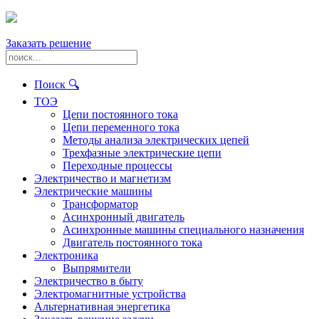
Заказать решение
Поиск 🔍
ТОЭ
Цепи постоянного тока
Цепи переменного тока
Методы анализа электрических цепей
Трехфазные электрические цепи
Переходные процессы
Электричество и магнетизм
Электрические машины
Трансформатор
Асинхронный двигатель
Асинхронные машины специального назначения
Двигатель постоянного тока
Электроника
Выпрямители
Электричество в быту
Электромагнитные устройства
Альтернативная энергетика