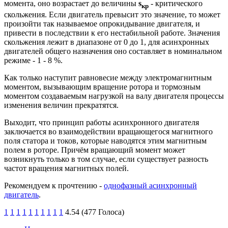
момента, оно возрастает до величины
s
- критического
кр
скольжения. Если двигатель превысит это значение, то может
произойти так называемое опрокидывание двигателя, и
привести в последствии к его нестабильной работе. Значения
скольжения лежит в диапазоне от 0 до 1, для асинхронных
двигателей общего назначения оно составляет в номинальном
режиме - 1 - 8 %.
Как только наступит равновесие между электромагнитным
моментом, вызывающим вращение ротора и тормозным
моментом создаваемым нагрузкой на валу двигателя процессы
изменения величин прекратятся.
Выходит, что принцип работы асинхронного двигателя
заключается во взаимодействии вращающегося магнитного
поля статора и токов, которые наводятся этим магнитным
полем в роторе. Причём вращающий момент может
возникнуть только в том случае, если существует разность
частот вращения магнитных полей.
Рекомендуем к прочтению -
однофазный асинхронный
двигатель
.
1
1
1
1
1
1
1
1
1
1
4.54 (477 Голоса)