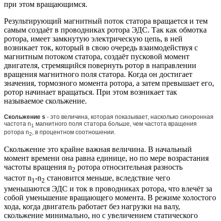
при этом вращающимся.
Результирующий магнитный поток статора вращается и тем
самым создаёт в проводниках ротора ЭДС. Так как обмотка
ротора, имеет замкнутую электрическую цепь, в ней
возникает ток, который в свою очередь взаимодействуя с
магнитным потоком статора, создаёт пусковой момент
двигателя, стремящийся повернуть ротор в направлении
вращения магнитного поля статора. Когда он достигает
значения, тормозного момента ротора, а затем превышает его,
ротор начинает вращаться. При этом возникает так
называемое скольжение.
Скольжение s
- это величина, которая показывает, насколько синхронная
частота n
магнитного поля статора больше, чем частота вращения
1
ротора n
, в процентном соотношении.
2
Скольжение это крайне важная величина. В начальный
момент времени она равна единице, но по мере возрастания
частоты вращения n
ротора относительная разность
2
частот n
-n
становится меньше, вследствие чего
1
2
уменьшаются ЭДС и ток в проводниках ротора, что влечёт за
собой уменьшение вращающего момента. В режиме холостого
хода, когда двигатель работает без нагрузки на валу,
скольжение минимально, но с увеличением статического