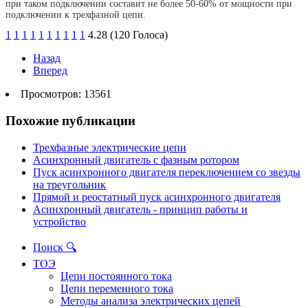
при таком подключении составит не более 50-60% от мощности при
подключении к трехфазной цепи.
1
1
1
1
1
1
1
1
1
1
4.28 (120 Голоса)
Назад
Вперед
Просмотров: 13561
Похожие публикации
Трехфазные электрические цепи
Асинхронный двигатель с фазным ротором
Пуск асинхронного двигателя переключением со звезды
на треугольник
Прямой и реостатный пуск асинхронного двигателя
Асинхронный двигатель - принцип работы и
устройство
Поиск 🔍
ТОЭ
Цепи постоянного тока
Цепи переменного тока
Методы анализа электрических цепей