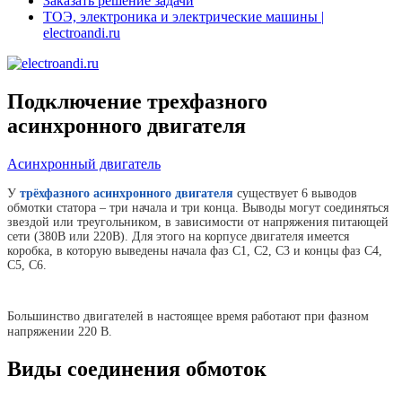
Заказать решение задачи
ТОЭ, электроника и электрические машины |
electroandi.ru
Подключение трехфазного
асинхронного двигателя
Асинхронный двигатель
У
трёхфазного асинхронного двигателя
существует 6 выводов
обмотки статора – три начала и три конца. Выводы могут соединяться
звездой или треугольником, в зависимости от напряжения питающей
сети (380В или 220В). Для этого на корпусе двигателя имеется
коробка, в которую выведены начала фаз С1, С2, С3 и концы фаз С4,
С5, С6.
Большинство двигателей в настоящее время работают при фазном
напряжении 220 В.
Виды соединения обмоток