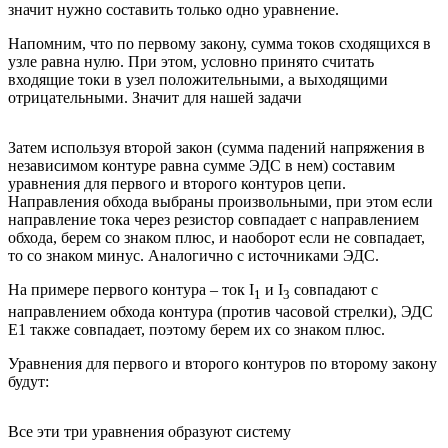
значит нужно составить только одно уравнение.
Напомним, что по первому закону, сумма токов сходящихся в
узле равна нулю. При этом, условно принято считать
входящие токи в узел положительными, а выходящими
отрицательными. Значит для нашей задачи
Затем используя второй закон (сумма падений напряжения в
независимом контуре равна сумме ЭДС в нем) составим
уравнения для первого и второго контуров цепи.
Направления обхода выбраны произвольными, при этом если
направление тока через резистор совпадает с направлением
обхода, берем со знаком плюс, и наоборот если не совпадает,
то со знаком минус. Аналогично с источниками ЭДС.
На примере первого контура – ток I
и I
совпадают с
1
3
направлением обхода контура (против часовой стрелки), ЭДС
E1 также совпадает, поэтому берем их со знаком плюс.
Уравнения для первого и второго контуров по второму закону
будут:
Все эти три уравнения образуют систему