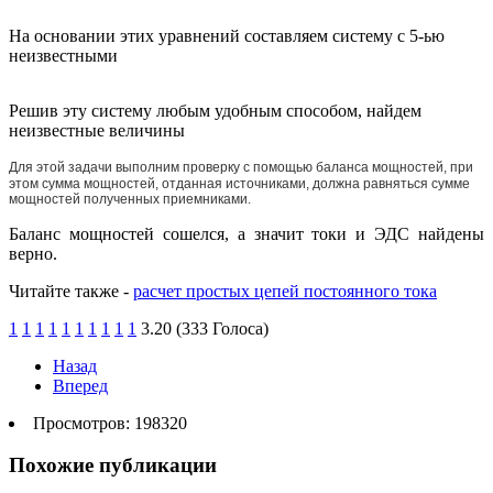
На основании этих уравнений составляем систему с 5-ью
неизвестными
Решив эту систему любым удобным способом, найдем
неизвестные величины
Для этой задачи выполним проверку с помощью баланса мощностей, при
этом сумма мощностей, отданная источниками, должна равняться сумме
мощностей полученных приемниками.
Баланс мощностей сошелся, а значит токи и ЭДС найдены
верно.
Читайте также -
расчет простых цепей постоянного тока
1
1
1
1
1
1
1
1
1
1
3.20 (333 Голоса)
Назад
Вперед
Просмотров: 198320
Похожие публикации